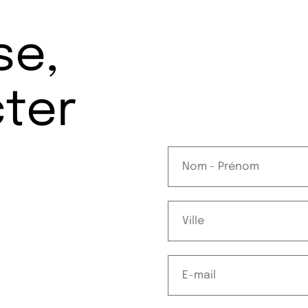
se,
ter